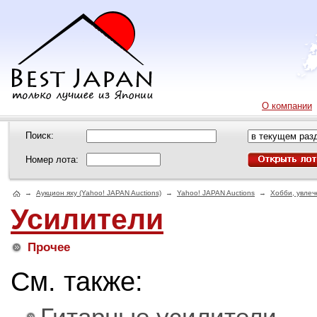
О компании
Поиск:
Номер лота:
→
Аукцион яху (Yahoo! JAPAN Auctions)
→
Yahoo! JAPAN Auctions
→
Хобби, увлеч
Усилители
Прочее
См. также:
Гитарные усилители