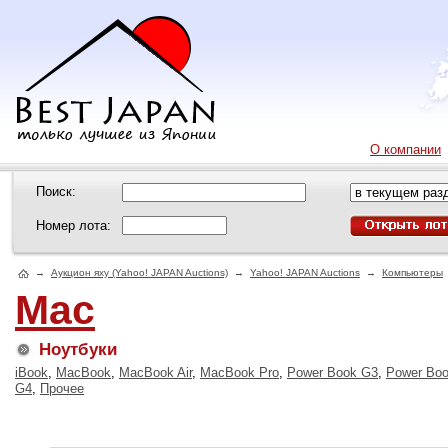
О компании
Поиск:
Номер лота:
→
Аукцион яху (Yahoo! JAPAN Auctions)
→
Yahoo! JAPAN Auctions
→
Компьютеры
Mac
Ноутбуки
iBook
,
MacBook
,
MacBook Air
,
MacBook Pro
,
Power Book G3
,
Power Bo
G4
,
Прочее