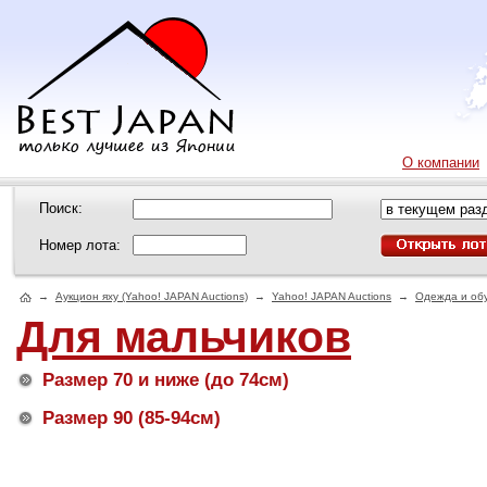
О компании
Поиск:
Номер лота:
→
Аукцион яху (Yahoo! JAPAN Auctions)
→
Yahoo! JAPAN Auctions
→
Одежда и об
Для мальчиков
Размер 70 и ниже (до 74см)
Размер 90 (85-94см)