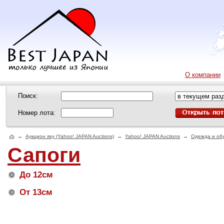
О компании
Поиск:
Номер лота:
→
Аукцион яху (Yahoo! JAPAN Auctions)
→
Yahoo! JAPAN Auctions
→
Одежда и об
Сапоги
До 12см
От 13см