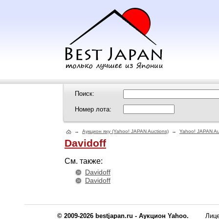
Поиск:
Номер лота:
→
Аукцион яху (Yahoo! JAPAN Auctions)
→
Yahoo! JAPAN Au
Davidoff
См. также:
Davidoff
Davidoff
© 2009-2026 bestjapan.ru - Аукцион Yahoo.
Лиц