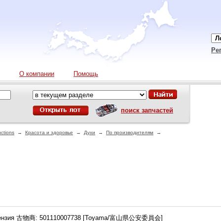
Ре
О компании
Помощь
поиск запчастей
ctions
→
Красота и здоровье
→
Духи
→
По производителям
→
ензия 古物商: 501110007738 [Toyama/富山県公安委員会]