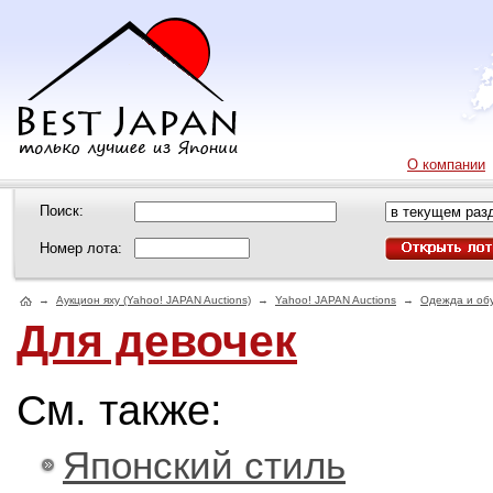
О компании
Поиск:
Номер лота:
→
Аукцион яху (Yahoo! JAPAN Auctions)
→
Yahoo! JAPAN Auctions
→
Одежда и об
Для девочек
См. также:
Японский стиль