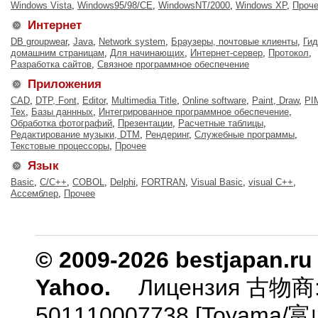
Windows Vista
,
Windows95/98/CE
,
WindowsNT/2000
,
Windows XP
,
Проч
Интернет
DB groupwear
,
Java
,
Network system
,
Браузеры, почтовые клиенты
,
Гид
домашним страницам
,
Для начинающих
,
Интернет-сервер
,
Протокол
,
Разработка сайтов
,
Связное программное обеспечение
Приложения
CAD
,
DTP, Font
,
Editor
,
Multimedia Title
,
Оnline software
,
Paint, Draw
,
PI
Tex
,
Базы даннных
,
Интегрированное программное обеспечение
,
Обработка фотографий
,
Презентации
,
Расчетные таблицы
,
Редактирование музыки, DTM
,
Рендеринг
,
Служебные программы
,
Текстовые процессоры
,
Прочее
Язык
Basic
,
C/C++
,
COBOL
,
Delphi
,
FORTRAN
,
Visual Basic
,
visual C++
,
Ассемблер
,
Прочее
© 2009-2026 bestjapan.ru
Yahoo.
Лицензия 古物商
501110007738 [Toyam