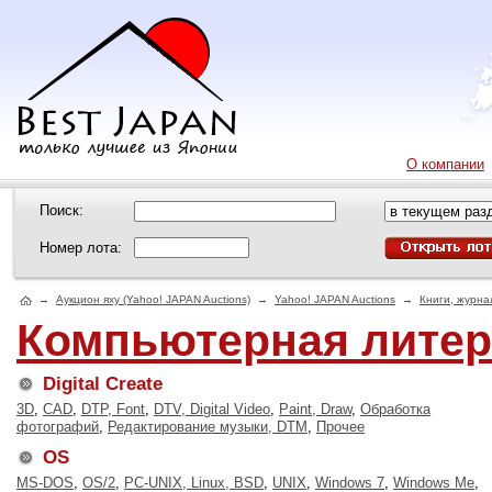
О компании
Поиск:
Номер лота:
→
Аукцион яху (Yahoo! JAPAN Auctions)
→
Yahoo! JAPAN Auctions
→
Книги, журна
Компьютерная литер
Digital Create
3D
,
CAD
,
DTP, Font
,
DTV, Digital Video
,
Paint, Draw
,
Обработка
фотографий
,
Редактирование музыки, DTM
,
Прочее
OS
MS-DOS
,
OS/2
,
PC-UNIX, Linux, BSD
,
UNIX
,
Windows 7
,
Windows Me
,