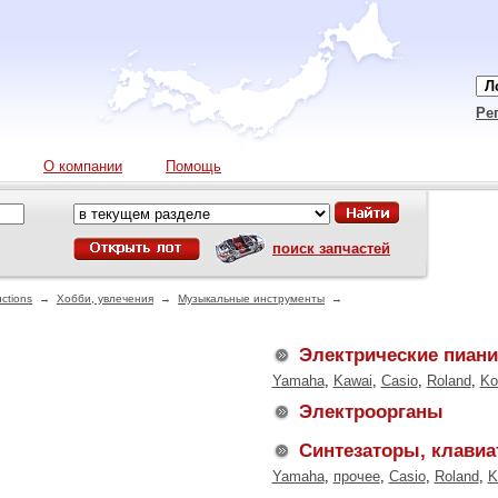
Ре
О компании
Помощь
поиск запчастей
ctions
→
Хобби, увлечения
→
Музыкальные инструменты
→
Электрические пиан
Yamaha
,
Kawai
,
Casio
,
Roland
,
Ko
Электроорганы
Синтезаторы, клави
Yamaha
,
прочее
,
Casio
,
Roland
,
K