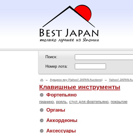
Поиск:
Номер лота:
→
Аукцион яху (Yahoo! JAPAN Auctions)
→
Yahoo! JAPAN Au
Клавишные инструменты
Фортепьяно
пианино
,
рояль
,
стул для фортепьяно
,
покрытие
Органы
Аккордеоны
Аксессуары