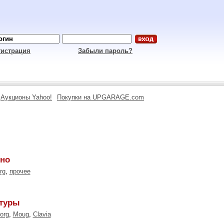
гистрация
Забыли пароль?
Аукционы Yahoo!
Покупки на UPGARAGE.com
ино
rg
,
прочее
атуры
org
,
Moug
,
Clavia