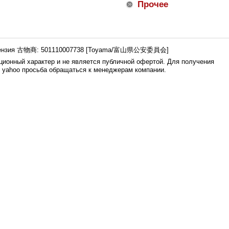
Прочее
ензия 古物商: 501110007738 [Toyama/富山県公安委員会]
ионный характер и не является публичной офертой. Для получения
е yahoo просьба обращаться к менеджерам компании.
0.007s