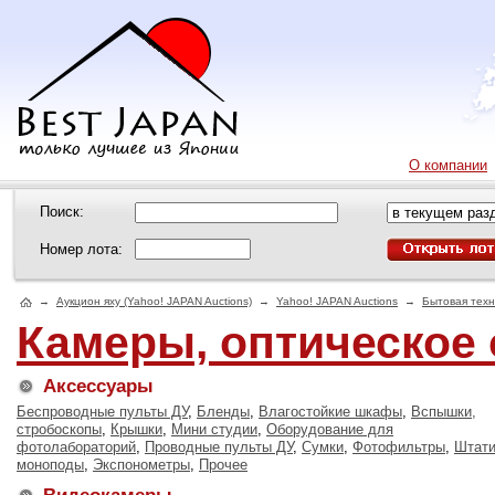
О компании
Поиск:
Номер лота:
→
Аукцион яху (Yahoo! JAPAN Auctions)
→
Yahoo! JAPAN Auctions
→
Бытовая техн
Камеры, оптическое
Аксессуары
Беспроводные пульты ДУ
,
Бленды
,
Влагостойкие шкафы
,
Вспышки,
стробоскопы
,
Крышки
,
Мини студии
,
Оборудование для
фотолабораторий
,
Проводные пульты ДУ
,
Сумки
,
Фотофильтры
,
Штати
моноподы
,
Экспонометры
,
Прочее