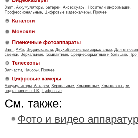
Видеокамеры
8mm
,
Аккумуляторы, батареи
,
Аксессуары
,
Носители информации
,
Профессиональные
,
Цифровые видеокамеры
,
Прочее
Каталоги
Монокли
Пленочные фотоаппараты
8mm
,
APS
,
Видоискатели
,
Двухобъективные зеркальные
,
Для мгновен
съёмки
,
Зеркальные
,
Компактные
,
Среднеформатные и большие
,
Про
Телескопы
Запчасти
,
Наборы
,
Прочее
Цифровые камеры
Аккумуляторы, батареи
,
Зеркальные
,
Компактные
,
Комплекты для
подключения к ПК
,
Цифровые
См. также:
Фото и видео аппарату