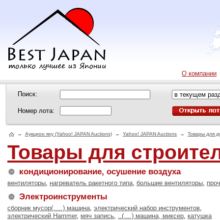
О компании
Поиск:
Номер лота:
→
Аукцион яху (Yahoo! JAPAN Auctions)
→
Yahoo! JAPAN Auctions
→
Товары для 
Товары для строител
кондиционирование, осушение воздуха
вентиляторы
,
нагреватель ракетного типа
,
большие вентиляторы
,
про
Электроинструменты
сборник мусор(.....) машина
,
электрический набор инструментов
,
электрический Hammer
,
мяч запись
,
..(....) машина, миксер
,
катушка