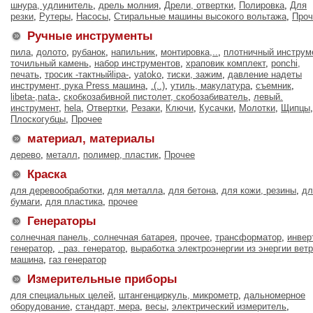
шнура, удлинитель
,
дрель молния
,
Дрели, отвертки
,
Полировка
,
Для
резки
,
Рутеры
,
Насосы
,
Стиральные машины высокого вольтажа
,
Проч
Ручные инструменты
пила
,
долото
,
рубанок
,
напильник
,
монтировка,..
,
плотничный инструм
точильный камень
,
набор инструментов
,
храповик комплект
,
ponchi,
печать
,
тросик -тактныйlipa-
,
yatoko
,
тиски, зажим
,
давление надеты
инструмент, рука Press машина
,
.(..)
,
утиль, макулатура
,
съемник
,
libeta-,nata-
,
скобкозабивной пистолет, скобозабиватель
,
левый.
инструмент
,
hela
,
Отвертки
,
Резаки
,
Ключи
,
Кусачки
,
Молотки
,
Щипцы
,
Плоскогубцы
,
Прочее
материал, материалы
дерево
,
металл
,
полимер, пластик
,
Прочее
Краска
для деревообработки
,
для металла
,
для бетона
,
для кожи, резины
,
дл
бумаги
,
для пластика
,
прочее
Генераторы
солнечная панель, солнечная батарея
,
прочее
,
трансформатор
,
инвер
генератор
,
. раз. генератор
,
выработка электроэнергии из энергии вет
машина
,
газ генератор
Измерительные приборы
для специальных целей
,
штангенциркуль, микрометр
,
дальномерное
оборудование
,
стандарт, мера
,
весы
,
электрический измеритель
,