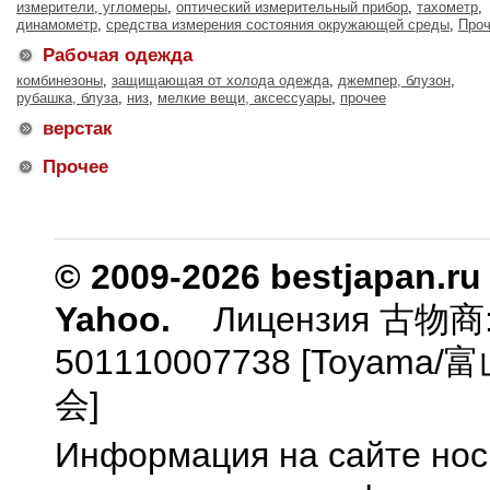
измерители, угломеры
,
оптический измерительный прибор
,
тахометр
,
динамометр
,
средства измерения состояния окружающей среды
,
Про
Рабочая одежда
комбинезоны
,
защищающая от холода одежда
,
джемпер, блузон
,
рубашка, блуза
,
низ
,
мелкие вещи, аксессуары
,
прочее
верстак
Прочее
© 2009-2026 bestjapan.ru
Yahoo.
Лицензия 古物商
501110007738 [Toyam
会]
Информация на сайте нос