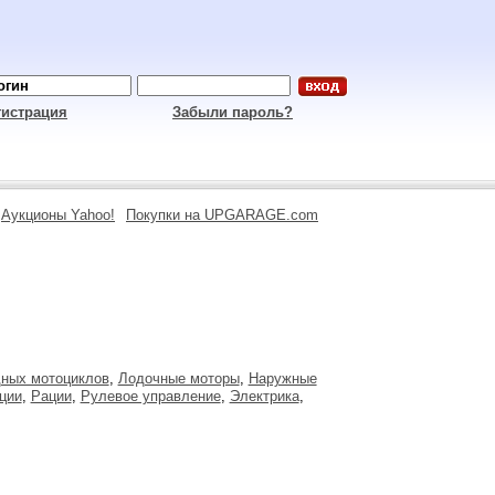
гистрация
Забыли пароль?
Аукционы Yahoo!
Покупки на UPGARAGE.com
ных мотоциклов
,
Лодочные моторы
,
Наружные
ции
,
Рации
,
Рулевое управление
,
Электрика
,