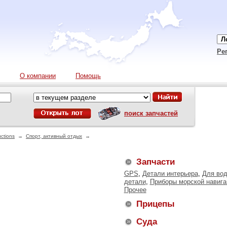
Ре
О компании
Помощь
поиск запчастей
ctions
→
Спорт, активный отдых
→
Запчасти
GPS
,
Детали интерьера
,
Для вод
детали
,
Приборы морской навига
Прочее
Прицепы
Суда