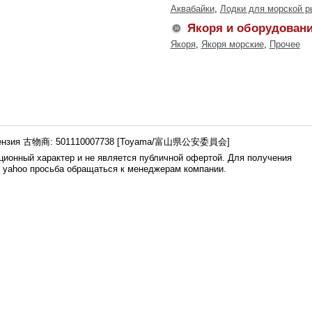
Аквабайки
,
Лодки для морской р
Якоря и оборудован
Якоря
,
Якоря морские
,
Прочее
ензия 古物商: 501110007738 [Toyama/富山県公安委員会]
ионный характер и не является публичной офертой. Для получения
е yahoo просьба обращаться к менеджерам компании.
0.005s