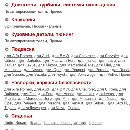
Двигатели, турбины, системы охлаждения
По автопроизводителям
,
Прочее
Клаксоны
Оригинальные
,
Неоригинальные
Кузовные детали, тюнинг
По автопроизводителям
,
Прочее
Подвеска
для Alfa Romeo
,
для Audi
,
для BMW
,
для Chevrolet
,
для Chrysler
,
для
Citroen
,
для Daihatsu
,
для Fiat
,
для Ford
,
для Honda
,
для Isuzu
,
для
Jaguar
,
для Lexus
,
для Mazda
,
для Mercedes-Benz
,
для Mini
,
для
Mitsubishi
,
для Nissan
,
для Opel
,
для Peugeot
,
для Porsche
,
для Renau
для Subaru
,
для Suzuki
,
для Toyota
,
для Volkswagen
,
для Volvo
,
Проче
Распорки, каркасы безопасности
для Alfa Romeo
,
для Audi
,
для BMW
,
для Chevrolet
,
для Citroen
,
для
Daihatsu
,
для Fiat
,
для Ford
,
для Honda
,
для Isuzu
,
для Lexus
,
для
Mazda
,
для Mercedes-Benz
,
для Mini
,
для Mitsubishi
,
для Nissan
,
для
Opel
,
для Peugeot
,
для Porsche
,
для Renault
,
для Subaru
,
для Suzuki
,
Toyota
,
для Volkswagen
,
для Volvo
,
Прочее
Сиденья
Bride
,
Recaro
,
Sparco
,
По автопроизводителям
,
Прочее