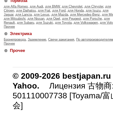
Тормоза
для Alfa Romeo
,
для Audi
,
для BMW
,
для Chevrolet
,
для Chrysler
,
для
Citroen
,
для Daihatsu
,
для Fiat
,
для Ford
,
для Honda
,
для Isuzu
,
для
Jaguar
,
для Lancia
,
для Lexus
,
для Mazda
,
для Mercedes-Benz
,
для Mi
для Mitsubishi
,
для Nissan
,
для Opel
,
для Peugeot
,
для Porsche
,
для
Renault
,
для Subaru
,
для Suzuki
,
для Toyota
,
для Volkswagen
,
для Vol
Прочее
Электрика
Бронепровода
,
Заземление
,
Свечи зажигания
,
По автопроизводителя
Прочее
Прочее
© 2009-2026 bestjapan.ru
Yahoo.
Лицензия 古物商
501110007738 [Toyam
会]