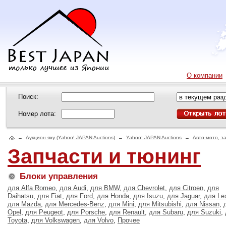
О компании
Поиск:
Номер лота:
→
Аукцион яху (Yahoo! JAPAN Auctions)
→
Yahoo! JAPAN Auctions
→
Авто-мото, з
Запчасти и тюнинг
Блоки управления
для Alfa Romeo
,
для Audi
,
для BMW
,
для Chevrolet
,
для Citroen
,
для
Daihatsu
,
для Fiat
,
для Ford
,
для Honda
,
для Isuzu
,
для Jaguar
,
для Le
для Mazda
,
для Mercedes-Benz
,
для Mini
,
для Mitsubishi
,
для Nissan
,
Opel
,
для Peugeot
,
для Porsche
,
для Renault
,
для Subaru
,
для Suzuki
,
Toyota
,
для Volkswagen
,
для Volvo
,
Прочее