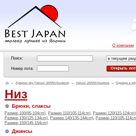
О компании
Поиск:
Номер лота:
→
Аукцион яху (Yahoo! JAPAN Auctions)
→
Yahoo! JAPAN Auctions
→
Одежда и об
Низ
Брюки, слаксы
Размер 100(95-104cm)
,
Размер 110(105-114cm)
,
Размер 120(115-124cm)
Размер 130(125-134cm)
,
Размер 140(135-144cm)
,
Размер 110(105-114c
Размер 150(145-154cm)
Джинсы