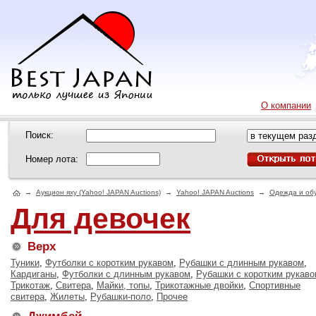
О компании
Поиск:
Номер лота:
→
Аукцион яху (Yahoo! JAPAN Auctions)
→
Yahoo! JAPAN Auctions
→
Одежда и об
Для девочек
Верх
Туники
,
Футболки с коротким рукавом
,
Рубашки с длинным рукавом
,
Кардиганы
,
Футболки с длинным рукавом
,
Рубашки с коротким рукав
Трикотаж
,
Свитера
,
Майки, топы
,
Трикотажные двойки
,
Спортивные
свитера
,
Жилеты
,
Рубашки-поло
,
Прочее