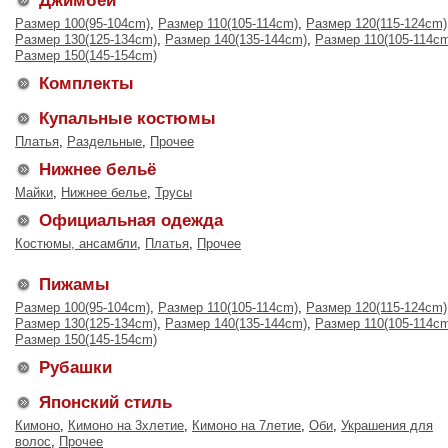
Джимбей
Размер 100(95-104cm)
,
Размер 110(105-114cm)
,
Размер 120(115-124cm)
Размер 130(125-134cm)
,
Размер 140(135-144cm)
,
Размер 110(105-114c
Размер 150(145-154cm)
Комплекты
Купальные костюмы
Платья
,
Раздельные
,
Прочее
Нижнее бельё
Майки
,
Нижнее белье
,
Трусы
Официальная одежда
Костюмы, ансамбли
,
Платья
,
Прочее
Пижамы
Размер 100(95-104cm)
,
Размер 110(105-114cm)
,
Размер 120(115-124cm)
Размер 130(125-134cm)
,
Размер 140(135-144cm)
,
Размер 110(105-114c
Размер 150(145-154cm)
Рубашки
Японский стиль
Кимоно
,
Кимоно на 3хлетие
,
Кимоно на 7летие
,
Оби
,
Украшения для
волос
,
Прочее