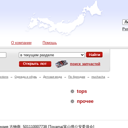
Ре
О компании
Помощь
поиск запчастей
ctions
→
Одежда и обувь
→
Детская мода
→
По брендам
→
muchacha
→
tops
прочее
ензия 古物商: 501110007738 [Toyama/富山県公安委員会]