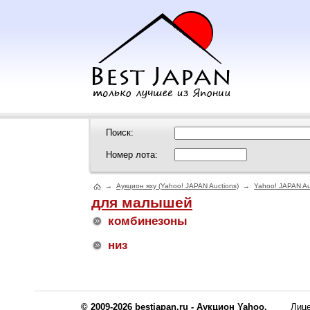
Поиск:
Номер лота:
→
Аукцион яху (Yahoo! JAPAN Auctions)
→
Yahoo! JAPAN Au
для малышей
комбинезоны
низ
© 2009-2026 bestjapan.ru - Аукцион Yahoo.
Лиц