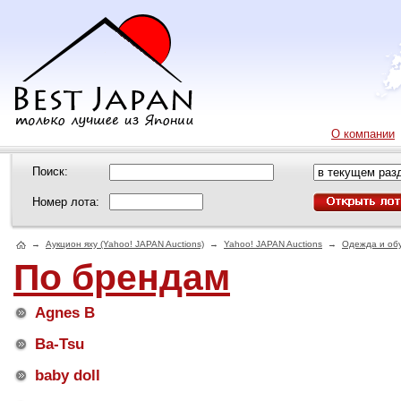
О компании
Поиск:
Номер лота:
→
Аукцион яху (Yahoo! JAPAN Auctions)
→
Yahoo! JAPAN Auctions
→
Одежда и об
По брендам
Agnes B
Ba-Tsu
baby doll