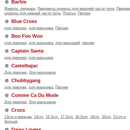
Barbie
Жакеты, пиджаки
,
Предметы одежды для верхней части тела
,
Предме
одежды для нижней части тела
,
Платья
,
Прочее
Blue Cross
для девочки
,
для мальчика
,
Прочее
Boo Foo Woo
для девочки
,
для мальчика
,
для малышей
,
прочее
Captain Santa
для девочки
,
для мальчика
Castelbajac
Для девочек
,
Для мальчиков
Chubbygang
для девочки
,
для мальчика
,
Прочее
Comme Ca Du Mode
Для девочек
,
Для мальчиков
Crocs
13cm и меньше
,
14cm
,
15.5cm
,
17.5cm
,
18.5cm
,
19cm
,
20cm
,
21cm и
больше
Daisy Lovers