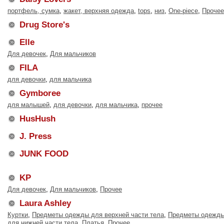
портфель, сумка
,
жакет, верхняя одежда
,
tops
,
низ
,
One-piece
,
Прочее
Drug Store's
Elle
Для девочек
,
Для мальчиков
FILA
для девочки
,
для мальчика
Gymboree
для малышей
,
для девочки
,
для мальчика
,
прочее
HusHush
J. Press
JUNK FOOD
KP
Для девочек
,
Для мальчиков
,
Прочее
Laura Ashley
Куртки
,
Предметы одежды для верхней части тела
,
Предметы одежд
для нижней части тела
,
Платья
,
Прочее