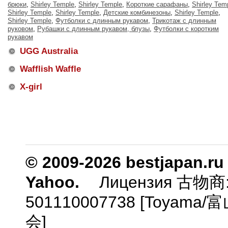
брюки
,
Shirley Temple
,
Shirley Temple
,
Короткие сарафаны
,
Shirley Tem
Shirley Temple
,
Shirley Temple
,
Детские комбинезоны
,
Shirley Temple
,
Shirley Temple
,
Футболки с длинным рукавом
,
Трикотаж с длинным
руковом
,
Рубашки с длинным рукавом, блузы
,
Футболки с коротким
рукавом
UGG Australia
Wafflish Waffle
X-girl
© 2009-2026 bestjapan.ru
Yahoo.
Лицензия 古物商
501110007738 [Toyam
会]