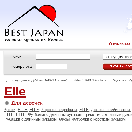
О компании
Поиск:
Номер лота:
→
Аукцион яху (Yahoo! JAPAN Auctions)
→
Yahoo! JAPAN Auctions
→
Одежда и об
Elle
Для девочек
брюки
,
ELLE
,
ELLE
,
Короткие сарафаны
,
ELLE
,
Детские комбинезоны
,
ELLE
,
ELLE
,
Футболки с длинным рукавом
,
Трикотаж с длинным руко
Рубашки с длинным рукавом, блузы
,
Футболки с коротким рукавом