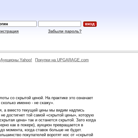
гистрация
Забыли пароль?
Аукционы Yahoo!
Покупки на UPGARAGE.com
лоты со скрытой ценой. На практике это означает
 сколько именно - не скажу».
ая, а вместо текущей цены мы видим надпись
 не достигнет той самой «скрытой цены», которую
скрытая цена» так и останется скрытой. Зато когда
ерно как в покере), аукцион превращается в
до момента, когда ставок больше не будет.
большинство покупателей воротят нос от «скрытой