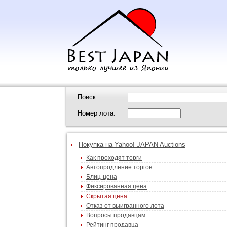
Поиск:
Номер лота:
Покупка на Yahoo! JAPAN Auctions
Как проходят торги
Автопродление торгов
Блиц-цена
Фиксированная цена
Скрытая цена
Отказ от выигранного лота
Вопросы продавцам
Рейтинг продавца